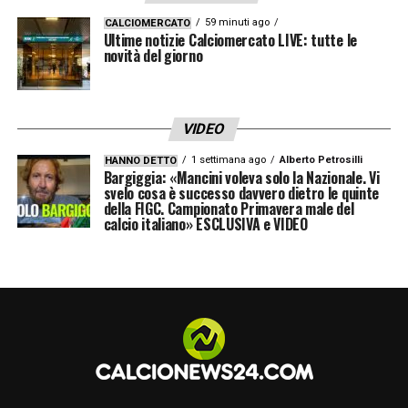
fatto nella stagione con il Milan, mettendo in
59 minuti ago
CALCIOMERCATO
Ultime notizie Calciomercato LIVE: tutte le
mostra la sua velocità, tecnica e capacità di
novità del giorno
inserirsi in fase offensiva. La fiducia del
tecnico e l’appoggio dei compagni saranno
VIDEO
determinanti per trasformare il debutto in
1 settimana ago
Alberto Petrosilli
HANNO DETTO
un’esperienza di crescita e conferma del suo
Bargiggia: «Mancini voleva solo la Nazionale. Vi
svelo cosa è successo davvero dietro le quinte
talento.
della FIGC. Campionato Primavera male del
calcio italiano» ESCLUSIVA e VIDEO
L’Italia, con questo gruppo giovane e
motivato, punta a dare continuità al lavoro
svolto da Baldini, testando soluzioni tattiche
e creando le basi per un futuro brillante nel
panorama internazionale. Bartesaghi
rappresenta uno dei punti chiave di questa