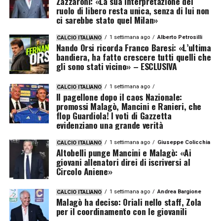
Zazzaroni: «La sua interpretazione del
ruolo di libero resta unica, senza di lui non
ci sarebbe stato quel Milan»
1 settimana ago
Alberto Petrosilli
CALCIO ITALIANO
Nando Orsi ricorda Franco Baresi: «L’ultima
bandiera, ha fatto crescere tutti quelli che
gli sono stati vicino» – ESCLUSIVA
1 settimana ago
CALCIO ITALIANO
Il pagellone dopo il caos Nazionale:
promossi Malagò, Mancini e Ranieri, che
flop Guardiola! I voti di Gazzetta
evidenziano una grande verità
1 settimana ago
Giuseppe Colicchia
CALCIO ITALIANO
Altobelli punge Mancini e Malagò: «Ai
giovani allenatori direi di iscriversi al
Circolo Aniene»
1 settimana ago
Andrea Bargione
CALCIO ITALIANO
Malagò ha deciso: Oriali nello staff, Zola
per il coordinamento con le giovanili