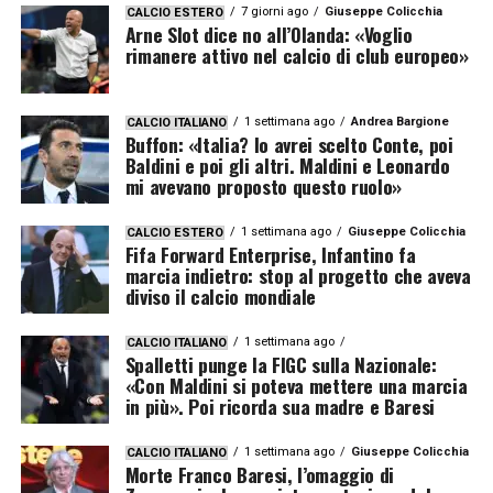
7 giorni ago
Giuseppe Colicchia
CALCIO ESTERO
Arne Slot dice no all’Olanda: «Voglio
rimanere attivo nel calcio di club europeo»
1 settimana ago
Andrea Bargione
CALCIO ITALIANO
Buffon: «Italia? Io avrei scelto Conte, poi
Baldini e poi gli altri. Maldini e Leonardo
mi avevano proposto questo ruolo»
1 settimana ago
Giuseppe Colicchia
CALCIO ESTERO
Fifa Forward Enterprise, Infantino fa
marcia indietro: stop al progetto che aveva
diviso il calcio mondiale
1 settimana ago
CALCIO ITALIANO
Spalletti punge la FIGC sulla Nazionale:
«Con Maldini si poteva mettere una marcia
in più». Poi ricorda sua madre e Baresi
1 settimana ago
Giuseppe Colicchia
CALCIO ITALIANO
Morte Franco Baresi, l’omaggio di