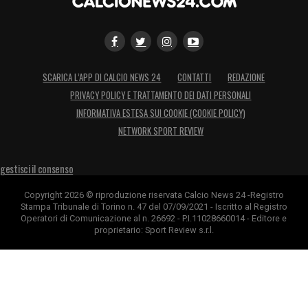
SCARICA L’APP DI CALCIO NEWS 24
CONTATTI
REDAZIONE
PRIVACY POLICY E TRATTAMENTO DEI DATI PERSONALI
INFORMATIVA ESTESA SUI COOKIE (COOKIE POLICY)
NETWORK SPORT REVIEW
gestisci il consenso
Copyright 2026 © riproduzione riservata Calcio News 24 -Registro
Stampa Tribunale di Torino n. 47 del 07/09/2021 - Iscritto al Registro
Operatori di Comunicazione al n. 26692 - P.I.11028660014 - Editore e
proprietario: Sport Review s.r.l.