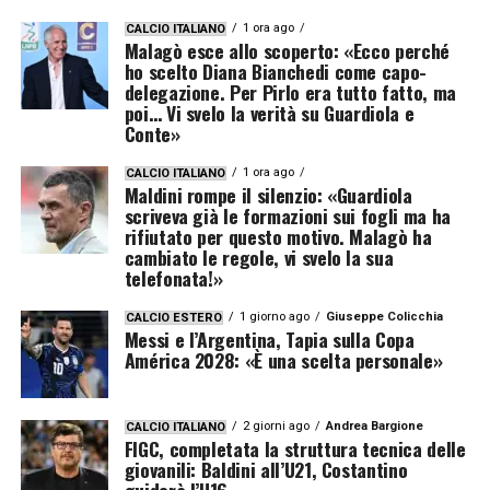
1 ora ago
CALCIO ITALIANO
Malagò esce allo scoperto: «Ecco perché
ho scelto Diana Bianchedi come capo-
delegazione. Per Pirlo era tutto fatto, ma
poi… Vi svelo la verità su Guardiola e
Conte»
1 ora ago
CALCIO ITALIANO
Maldini rompe il silenzio: «Guardiola
scriveva già le formazioni sui fogli ma ha
rifiutato per questo motivo. Malagò ha
cambiato le regole, vi svelo la sua
telefonata!»
1 giorno ago
Giuseppe Colicchia
CALCIO ESTERO
Messi e l’Argentina, Tapia sulla Copa
América 2028: «È una scelta personale»
2 giorni ago
Andrea Bargione
CALCIO ITALIANO
FIGC, completata la struttura tecnica delle
giovanili: Baldini all’U21, Costantino
guiderà l’U16