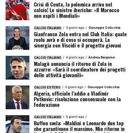
Crisi di Ceuta, la polemica arriva nel
calcio! Le sinistre iberiche: «Il Marocco
non ospiti i Mondiali»
3 giorni ago
Giuseppe Colicchia
CALCIO ITALIANO
Gianfranco Zola entra nel Club Italia: quale
ruolo avrà e di cosa si occuperà. La
sinergia con Viscidi e il progetto giovani
4 giorni ago
Andrea Bargione
CALCIO ITALIANO
Malagò annuncia il ritorno di Zola in
azzurro: «Sarà il coordinatore dei progetti
delle attività giovanili»
5 giorni ago
Giuseppe Colicchia
CALCIO ESTERO
Algeria, ufficiale l’addio a Vladimir
Petkovic: risoluzione consensuale con la
Federazione
5 giorni ago
CALCIO ITALIANO
Buffon svela: «Maldini e Leonardo due top
che garantivano il massimo. Mio ritorno in