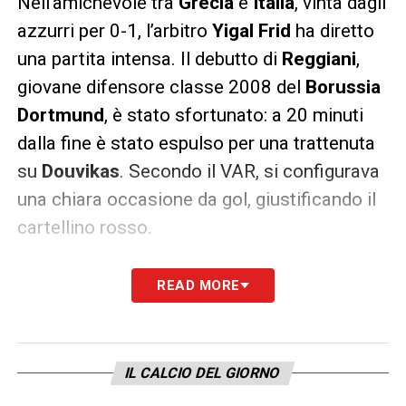
Nell’amichevole tra
Grecia
e
Italia
, vinta dagli
azzurri per 0-1, l’arbitro
Yigal Frid
ha diretto
una partita intensa. Il debutto di
Reggiani
,
giovane difensore classe 2008 del
Borussia
Dortmund
, è stato sfortunato: a 20 minuti
dalla fine è stato espulso per una trattenuta
su
Douvikas
. Secondo il VAR, si configurava
una chiara occasione da gol, giustificando il
cartellino rosso.
Il giocatore era subentrato solo 13 minuti
READ MORE
prima a
Pietro Comuzzo
e ha dovuto
lasciare la squadra in inferiorità numerica. Gli
uomini di
Silvio Baldini
hanno comunque
IL CALCIO DEL GIORNO
difeso il vantaggio, deciso dal
secondo gol