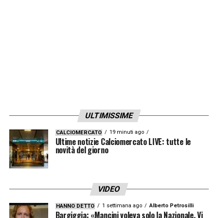
consecutivo di Francesco Pio Esposito
nel
primo tempo, che ha sbloccato il match e
assicurato la vittoria agli Azzurrini.
LA PLAYLIST DELLE NOSTRE TOP NEWS
ULTIMISSIME
19 minuti ago
CALCIOMERCATO
Ultime notizie Calciomercato LIVE: tutte le
novità del giorno
VIDEO
1 settimana ago
Alberto Petrosilli
HANNO DETTO
Bargiggia: «Mancini voleva solo la Nazionale. Vi