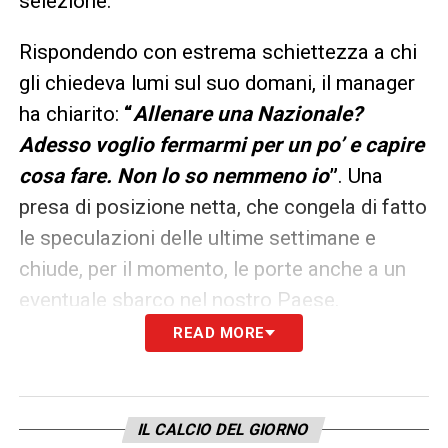
selezione.
Rispondendo con estrema schiettezza a chi
gli chiedeva lumi sul suo domani, il manager
ha chiarito:
“
Allenare una Nazionale?
Adesso voglio fermarmi per un po’ e capire
cosa fare. Non lo so nemmeno io
”
. Una
presa di posizione netta, che congela di fatto
le speculazioni delle ultime settimane e
chiude, per il momento, le porte anche a un
eventuale sbarco nel nostro Paese.
READ MORE
La suggestione Italia e il pensiero
del Ministro Abodi
Le parole del tecnico iberico arrivano a
IL CALCIO DEL GIORNO