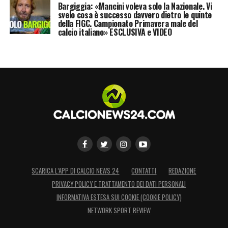
Bargiggia: «Mancini voleva solo la Nazionale. Vi
svelo cosa è successo davvero dietro le quinte
da volano per la rinascita dell’intero
della FIGC. Campionato Primavera male del
movimento calcistico tricolore.
calcio italiano» ESCLUSIVA e VIDEO
La battuta sulla scuola e l’elogio a
Bernardo Silva
Per alleggerire il carico di aspettative che da
sempre lo circonda,
Guardiola
ha preferito
dribblare le ulteriori pressioni mediatiche
affidandosi a una risposta dal sapore
decisamente ironico:
“
Tornerò a studiare
SCARICA L’APP DI CALCIO NEWS 24
CONTATTI
REDAZIONE
alla La Salle, dove ho studiato da bambino,
PRIVACY POLICY E TRATTAMENTO DEI DATI PERSONALI
e diventerò insegnante”
.
Un escamotage per
INFORMATIVA ESTESA SUI COOKIE (COOKIE POLICY)
ribadire la sua attuale assenza di piani a
NETWORK SPORT REVIEW
breve termine.