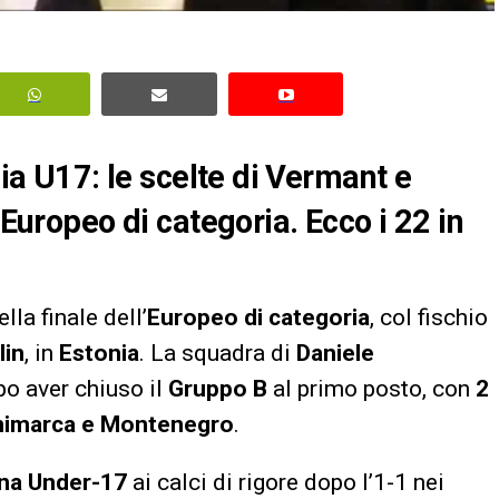
lia U17: le scelte di Vermant e
’Europeo di categoria. Ecco i 22 in
lla finale dell’
Europeo di categoria
, col fischio
lin
, in
Estonia
. La squadra di
Daniele
po aver chiuso il
Gruppo B
al primo posto, con
2
animarca e Montenegro
.
na Under-17
ai calci di rigore dopo l’1-1 nei