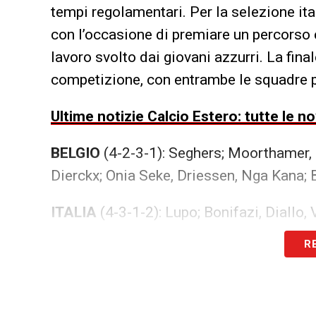
tempi regolamentari. Per la selezione itali
con l’occasione di premiare un percorso 
lavoro svolto dai giovani azzurri. La fin
competizione, con entrambe le squadre pr
Ultime notizie Calcio Estero: tutte le n
BELGIO
(4-2-3-1): Seghers; Moorthamer, 
Dierckx; Onia Seke, Driessen, Nga Kana;
ITALIA
(4-3-1-2): Lupo; Bonifazi, Diallo, 
Corigliano; Perillo, Croci. CT Franceschi
R
LA PLAYLIST DELLE NOSTRE TOP NEW