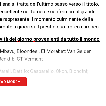
ana si tratta dell’ultimo passo verso il titolo,
eccellente nel torneo e confermare il grande
ale rappresenta il momento culminante della
onte a giocarsi il prestigioso trofeo europeo.
ovità del giorno provenienti da tutto il mondo
Mbavu, Bloondeel, El Morabet; Van Gelder,
 Benktib. CT Vermant
Varali, Dattilo; Gasparello, Okon, Biondini;
ni
EAD MORE
S