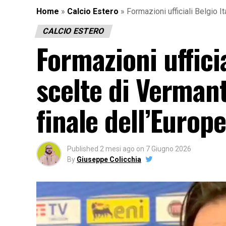
Home
»
Calcio Estero
»
Formazioni ufficiali Belgio I
CALCIO ESTERO
Formazioni ufficia
scelte di Vermant
finale dell’Europ
Published
2 mesi ago
on
7 Giugno 2026
By
Giuseppe Colicchia