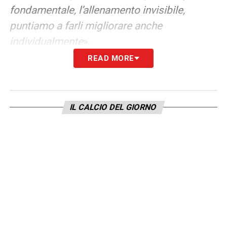
fondamentale, l’allenamento invisibile,
puntiamo a farli migliorare anche
individualmente
».
READ MORE
IL CALCIO DEL GIORNO
I GIOVANI CON BALDINI NELLA NAZIONALE
MAGGIORE
– «
E’ stato innegabilmente un