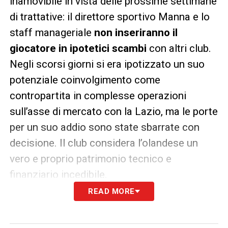
inamovibile in vista delle prossime settimane
di trattative: il direttore sportivo Manna e lo
staff manageriale
non inseriranno il
giocatore in ipotetici scambi
con altri club.
Negli scorsi giorni si era ipotizzato un suo
potenziale coinvolgimento come
contropartita in complesse operazioni
sull’asse di mercato con la Lazio, ma le porte
per un suo addio sono state sbarrate con
decisione. Il club considera l’olandese un
vero e proprio patrimonio tecnico e
finanziario incedibile.
READ MORE
Verso il ritiro estivo: il momento
delle valutazioni sul campo