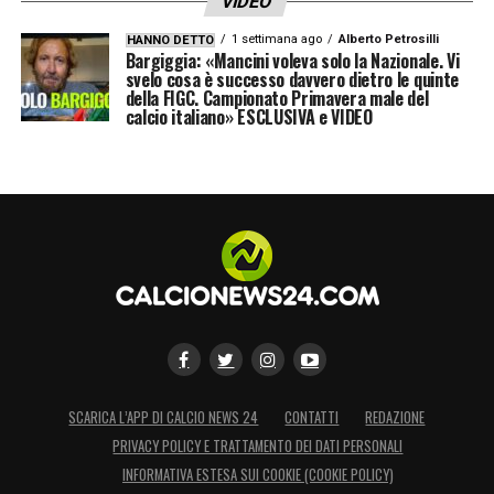
VIDEO
odierno è inequivocabile: il Napoli e Beukema
1 settimana ago
Alberto Petrosilli
HANNO DETTO
proseguiranno il loro cammino sportivo
Bargiggia: «Mancini voleva solo la Nazionale. Vi
svelo cosa è successo davvero dietro le quinte
fianco a fianco per riportare il tricolore in
della FIGC. Campionato Primavera male del
alto.
calcio italiano» ESCLUSIVA e VIDEO
LA PLAYLIST DELLE NOSTRE TOP NEWS
SCARICA L’APP DI CALCIO NEWS 24
CONTATTI
REDAZIONE
PRIVACY POLICY E TRATTAMENTO DEI DATI PERSONALI
INFORMATIVA ESTESA SUI COOKIE (COOKIE POLICY)