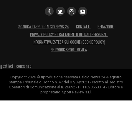
SCARICA L’APP DI CALCIO NEWS 24
CONTATTI
REDAZIONE
PRIVACY POLICY E TRATTAMENTO DEI DATI PERSONALI
INFORMATIVA ESTESA SUI COOKIE (COOKIE POLICY)
NETWORK SPORT REVIEW
gestisci il consenso
Copyright 2026 © riproduzione riservata Calcio News 24 -Registro
Stampa Tribunale di Torino n. 47 del 07/09/2021 - Iscritto al Registro
Operatori di Comunicazione al n. 26692 - P.I.11028660014 - Editore e
proprietario: Sport Review s.r.l.