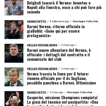
Belghali lascerà il Verona: Juventus e
Napoli alla finestra, ecco a chi può fare più
comodo
4 settimane ago
Giuseppe Colicchia
HANNO DETTO
Baroni Verona, ritorno ufficiale in
gialloblù: «Sono qui per essere
protagonista»
2 mesi ago
HELLAS VERONA NEWS
Baroni nuovo allenatore del Verona, è
ufficiale: i dettagli del contratto e il
comunicato del club
2 mesi ago
HELLAS VERONA NEWS
Verona traccia le linee per il futuro:
rinnovo ufficiale per il ds Sogliano,
possibile panchina a Baroni. Ultimissime
2 mesi ago
Giuseppe Colicchia
HANNO DETTO
Gasperini, missione Champions compiuta!
La gioia del tecnico nel postpartita: «Una