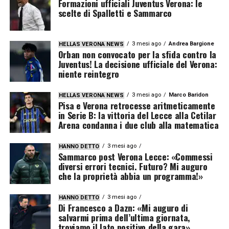
Formazioni ufficiali Juventus Verona: le
scelte di Spalletti e Sammarco
3 mesi ago
Andrea Bargione
HELLAS VERONA NEWS
Orban non convocato per la sfida contro la
Juventus! La decisione ufficiale del Verona:
niente reintegro
3 mesi ago
Marco Baridon
HELLAS VERONA NEWS
Pisa e Verona retrocesse aritmeticamente
in Serie B: la vittoria del Lecce alla Cetilar
Arena condanna i due club alla matematica
3 mesi ago
HANNO DETTO
Sammarco post Verona Lecce: «Commessi
diversi errori tecnici. Futuro? Mi auguro
che la proprietà abbia un programma!»
3 mesi ago
HANNO DETTO
Di Francesco a Dazn: «Mi auguro di
salvarmi prima dell’ultima giornata,
troviamo il lato positivo della gara»