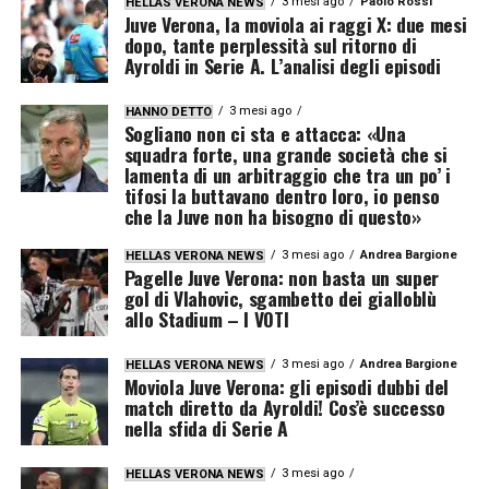
3 mesi ago
Paolo Rossi
HELLAS VERONA NEWS
Juve Verona, la moviola ai raggi X: due mesi
dopo, tante perplessità sul ritorno di
Ayroldi in Serie A. L’analisi degli episodi
3 mesi ago
HANNO DETTO
Sogliano non ci sta e attacca: «Una
squadra forte, una grande società che si
lamenta di un arbitraggio che tra un po’ i
tifosi la buttavano dentro loro, io penso
che la Juve non ha bisogno di questo»
3 mesi ago
Andrea Bargione
HELLAS VERONA NEWS
Pagelle Juve Verona: non basta un super
gol di Vlahovic, sgambetto dei gialloblù
allo Stadium – I VOTI
3 mesi ago
Andrea Bargione
HELLAS VERONA NEWS
Moviola Juve Verona: gli episodi dubbi del
match diretto da Ayroldi! Cos’è successo
nella sfida di Serie A
3 mesi ago
HELLAS VERONA NEWS