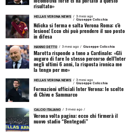
locomotiva forte ci ha portato a questo
risultato»
3 mesi ago
HELLAS VERONA NEWS
Giuseppe Colicchia
Ndicka si ferma e salta Verona Roma: c’è
lesione! Ecco chi può prendere il suo posto
in difesa
3 mesi ago
Giuseppe Colicchia
HANNO DETTO
Marotta risponde a tono a Cardinale: «Gli
auguro di fare lo stesso percorso dell’Inter
negli ultimi 6 anni, la risposta ironica me
la tengo per me»
3 mesi ago
HELLAS VERONA NEWS
Giuseppe Colicchia
Formazioni ufficiali Inter Verona: le scelte
di Chivu e Sammarco
3 mesi ago
CALCIO ITALIANO
Verona volta pagina: ecco chi firmerà il
nuovo stadio “Bentegodi”