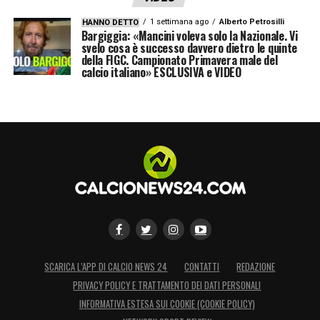
1 settimana ago
Alberto Petrosilli
HANNO DETTO
Bargiggia: «Mancini voleva solo la Nazionale. Vi
svelo cosa è successo davvero dietro le quinte
della FIGC. Campionato Primavera male del
calcio italiano» ESCLUSIVA e VIDEO
SCARICA L’APP DI CALCIO NEWS 24
CONTATTI
REDAZIONE
PRIVACY POLICY E TRATTAMENTO DEI DATI PERSONALI
INFORMATIVA ESTESA SUI COOKIE (COOKIE POLICY)