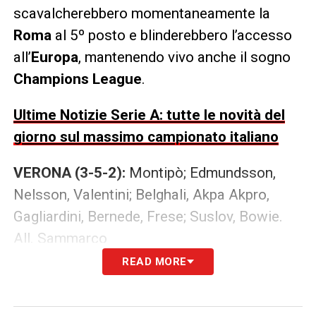
scavalcherebbero momentaneamente la
Roma
al 5º posto e blinderebbero l’accesso
all’
Europa
, mantenendo vivo anche il sogno
Champions League
.
Ultime Notizie Serie A: tutte le novità del
giorno sul massimo campionato italiano
VERONA (3-5-2):
Montipò; Edmundsson,
Nelsson, Valentini; Belghali, Akpa Akpro,
Gagliardini, Bernede, Frese; Suslov, Bowie.
All. Sammarco
READ MORE
COMO (4-2-3-1):
Butez; Vojvoda, Kempf,
Diego Carlos, Valle; Da Cunha, Perrone; Diao,