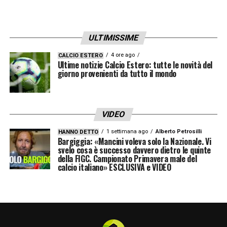
cresciuti e di poterci giocare le nostre
chance. Malen ci ha fatto fare un salto di
qualità incredibile in attacco ma
ULTIMISSIME
contemporaneamente abbiamo perso una
4 ore ago
CALCIO ESTERO
Ultime notizie Calcio Estero: tutte le novità del
quantità di giocatori importanti: davanti
giorno provenienti da tutto il mondo
eravamo in difficoltà ma chi ha giocato ha
sempre dato il massimo, aspettavamo di
fare il filotto. Tra noi dicevamo sempre che
VIDEO
dovevamo fare un filotto di 6-7 vittorie, che è
1 settimana ago
Alberto Petrosilli
HANNO DETTO
Bargiggia: «Mancini voleva solo la Nazionale. Vi
quello che fanno le grandi squadre, e noi
svelo cosa è successo davvero dietro le quinte
della FIGC. Campionato Primavera male del
l’abbiamo fatto nel momento giusto
».
calcio italiano» ESCLUSIVA e VIDEO
Gasperini Roma, i complimenti a
Fabregas e al Como