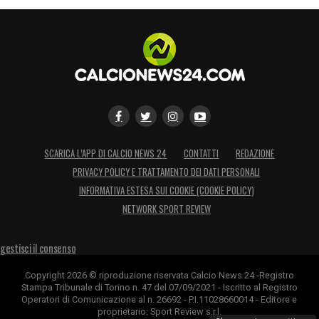
SCARICA L’APP DI CALCIO NEWS 24
CONTATTI
REDAZIONE
PRIVACY POLICY E TRATTAMENTO DEI DATI PERSONALI
INFORMATIVA ESTESA SUI COOKIE (COOKIE POLICY)
NETWORK SPORT REVIEW
gestisci il consenso
Copyright 2026 © riproduzione riservata Calcio News 24 -Registro
Stampa Tribunale di Torino n. 47 del 07/09/2021 - Iscritto al Registro
Operatori di Comunicazione al n. 26692 - P.I.11028660014 - Editore e
proprietario: Sport Review s.r.l.