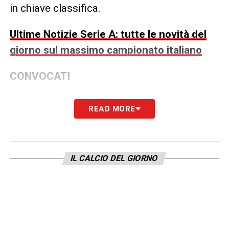
in chiave classifica.
Ultime Notizie Serie A: tutte le novità del
giorno sul massimo campionato italiano
CONVOCATI
Montipò, Frese, Lovrić, Edmundsson,
READ MORE
Belghali, Sarr, Suslov, Akpa Akpro, Bradarić,
Lirola, Nelsson, Bowie, Slotsager, Harroui,
Bernede, Perilli, Isaac, Gagliardini, Fallou,
IL CALCIO DEL GIORNO
Ajayi, Vermesan, Toniolo
.
LA PLAYLIST DELLE NOSTRE TOP NEWS