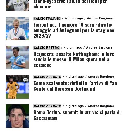
stand‑by: serve l’aiuto del Real per
chiudere
4 giorni ago
Andrea Bargione
CALCIO ITALIANO
Fiorentina, il numero 10 sarà ritirato:
omaggio ad Antognoni per la stagione
2026/27
4 giorni ago
Andrea Bargione
CALCIO ESTERO
Reijnders, assalto Nottingham: la Juve
studia le mosse, il Milan spera nella
cessione
4 giorni ago
Andrea Bargione
CALCIOMERCATO
Como scatenato: definito l’arrivo di Yan
Couto dal Borussia Dortmund
4 giorni ago
Andrea Bargione
CALCIOMERCATO
Roma‑Torino, summit in arrivo: si parla di
Cacciamani