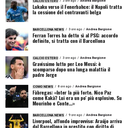
3 ore ago
Andrea Bargione
CALCIO ESTERO
Lukaku verso il Fenerbahce: il Napoli tratta
la cessione del centravanti belga
3 ore ago
Andrea Bargione
BARCELLONA NEWS
Ferran Torres ha detto sì al PSG: accordo
definito, si tratta con il Barcellona
3 ore ago
Andrea Bargione
CALCIO ESTERO
Gravissimo lutto per Leo Messi: è
scomparso dopo una lunga malattia il
padre Jorge
8 ore ago
Andrea Bargione
COMO NEWS
Fàbregas: «Inter la più forte. Nico Paz
come Kakà? Lui era un po’ più esplosivo. Su
Mourinho e Conte…»
9 ore ago
Andrea Bargione
BARCELLONA NEWS
Liverpool, affondo improvviso: Araújo arriva
dal Barcellona in prestito con diritto di