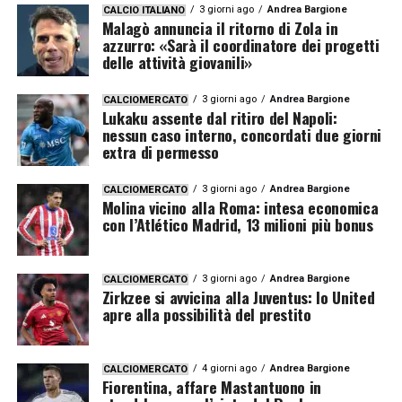
3 giorni ago
Andrea Bargione
CALCIO ITALIANO
Malagò annuncia il ritorno di Zola in
azzurro: «Sarà il coordinatore dei progetti
delle attività giovanili»
3 giorni ago
Andrea Bargione
CALCIOMERCATO
Lukaku assente dal ritiro del Napoli:
nessun caso interno, concordati due giorni
extra di permesso
3 giorni ago
Andrea Bargione
CALCIOMERCATO
Molina vicino alla Roma: intesa economica
con l’Atlético Madrid, 13 milioni più bonus
3 giorni ago
Andrea Bargione
CALCIOMERCATO
Zirkzee si avvicina alla Juventus: lo United
apre alla possibilità del prestito
4 giorni ago
Andrea Bargione
CALCIOMERCATO
Fiorentina, affare Mastantuono in