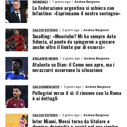
1 giorno ago
Andrea Bargione
MONDIALI
La Federazione argentina si schiera con
Infantino: «Esprimiamo il nostro sostegno»
2 giorni ago
Andrea Bargione
CALCIO ESTERO
Smalling: «Mourinho? Mi ha sempre dato
fiducia, al punto da spingermi a giocare
anche oltre il limite pur di esserci»
2 giorni ago
Andrea Bargione
ATALANTA NEWS
Atalanta su Diao: il Como non apre, ma i
nerazzurri osservano la situazione
2 giorni ago
Andrea Bargione
CALCIOMERCATO
Pellegrini verso il sì: il rinnovo con la Roma
è ai dettagli
2 giorni ago
Andrea Bargione
CALCIO ESTERO
Inter Miami, Messi torna da titolare e
domina: doppietta e assist nel suo rientro