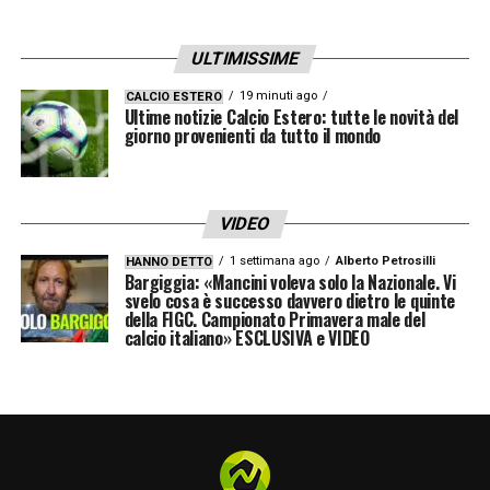
classifica. Credo di poter stare in questa
categoria, questa esperienza è formativa
”
.
ULTIMISSIME
19 minuti ago
CALCIO ESTERO
Le sue parole delineano il profilo di un
Ultime notizie Calcio Estero: tutte le novità del
giorno provenienti da tutto il mondo
allenatore che, nonostante i risultati
deludenti della squadra, sente di aver
maturato la consapevolezza necessaria per
VIDEO
affrontare le sfide della
Serie A
. Il futuro del
1 settimana ago
Alberto Petrosilli
HANNO DETTO
Verona – in Serie B – resta ora un rebus da
Bargiggia: «Mancini voleva solo la Nazionale. Vi
svelo cosa è successo davvero dietro le quinte
sciogliere, ma Sammarco rivendica il lavoro
della FIGC. Campionato Primavera male del
calcio italiano» ESCLUSIVA e VIDEO
svolto in condizioni di estrema emergenza,
sottolineando l’importanza di un’esperienza
che, seppur amara nei punteggi, ne ha
forgiato il carattere e le competenze
tattiche.