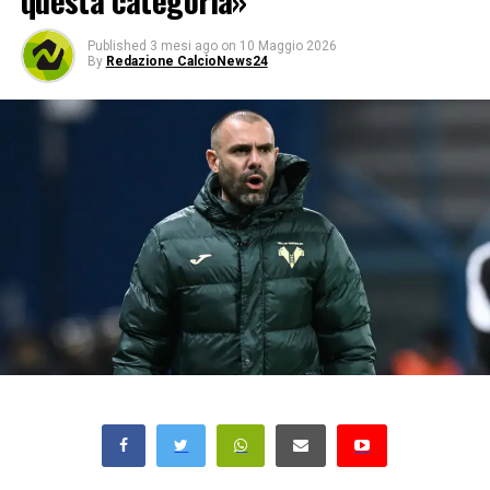
questa categoria»
Published
3 mesi ago
on
10 Maggio 2026
By
Redazione CalcioNews24