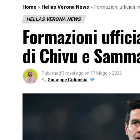
Home
»
Hellas Verona News
»
Formazioni ufficiali 
HELLAS VERONA NEWS
Formazioni ufficia
di Chivu e Samm
Published
3 mesi ago
on
17 Maggio 2026
By
Giuseppe Colicchia