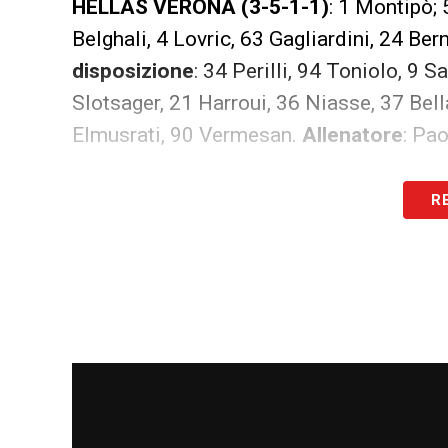
HELLAS VERONA (3-5-1-1)
: 1 Montipò;
Belghali, 4 Lovric, 63 Gagliardini, 24 Be
disposizione
: 34 Perilli, 94 Toniolo, 9 S
Slotsager, 21 Harroui, 36 Niasse, 37 Bel
Elmusrati, 90 Vermesan.
Allenatore
: Pa
LA PLAYLIST DELLE NOSTRE TOP NEW
R