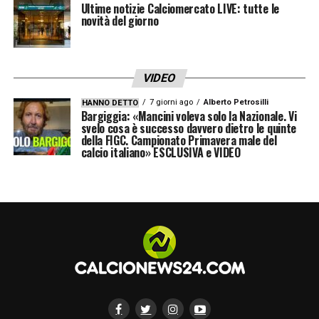
Ultime notizie Calciomercato LIVE: tutte le
annunciare che continueremo insieme per
novità del giorno
altri quattro anni. Andremo avanti insieme
fino ai Mondiali del 2030. Voglio ringraziare
VIDEO
la CBF per la fiducia. Grazie, Brasile, per la
7 giorni ago
Alberto Petrosilli
HANNO DETTO
calorosa accoglienza e per tutto l’affetto”, ha
Bargiggia: «Mancini voleva solo la Nazionale. Vi
svelo cosa è successo davvero dietro le quinte
dichiarato Ancelotti.
della FIGC. Campionato Primavera male del
calcio italiano» ESCLUSIVA e VIDEO
Il presidente della CBF (Confederazione
calcistica brasiliana), Samir Xaud, ha
celebrato il rinnovo del contratto di Carlo
Ancelotti e ha sottolineato come la
decisione sia in linea con il progetto
sportivo della federazione per i prossimi
anni.