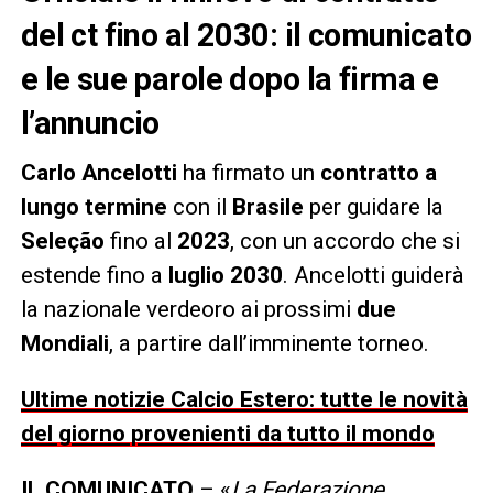
del ct fino al 2030: il comunicato
e le sue parole dopo la firma e
l’annuncio
Carlo Ancelotti
ha firmato un
contratto a
lungo termine
con il
Brasile
per guidare la
Seleção
fino al
2023
, con un accordo che si
estende fino a
luglio 2030
. Ancelotti guiderà
la nazionale verdeoro ai prossimi
due
Mondiali
, a partire dall’imminente torneo.
Ultime notizie Calcio Estero: tutte le novità
del giorno provenienti da tutto il mondo
IL COMUNICATO
– «
La Federazione