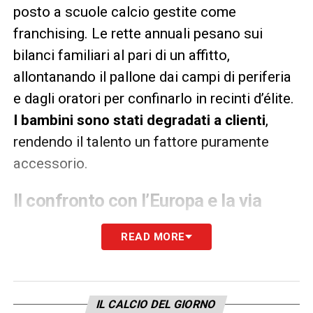
posto a scuole calcio gestite come
franchising. Le rette annuali pesano sui
bilanci familiari al pari di un affitto,
allontanando il pallone dai campi di periferia
e dagli oratori per confinarlo in recinti d’élite.
I bambini sono stati degradati a clienti
,
rendendo il talento un fattore puramente
accessorio.
Il confronto con l’Europa e la via
d’uscita
READ MORE
L’autore evidenzia le lacune del sistema
italiano confrontandolo con le eccellenze
europee:
IL CALCIO DEL GIORNO