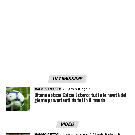
La Spagna:
fa della coerenza tecnica e filosofica
della sua
cantera
un modello intoccabile.
La Germania:
investe su una programmazione
metodica, capillare e accessibile a tutti.
In Italia, invece, si bruciano le tappe e i
giovani vengono spesso ridotti a mere
pedine per le plusvalenze a bilancio. Si
dimentica che il talento puro necessita di
ULTIMISSIME
tempo, protezione e, soprattutto, di quella
40 minuti ago
CALCIO ESTERO
“fame” che attecchisce solo nello spazio
Ultime notizie Calcio Estero: tutte le novità del
giorno provenienti da tutto il mondo
libero del gioco.
L’opera di Zazzaroni è
un vibrante atto
VIDEO
d’accusa contro l’avidità delle istituzioni
,
1 settimana ago
Alberto Petrosilli
HANNO DETTO