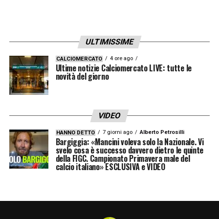
ATALANTA (3-4-2-1):
Carnesecchi; Scalvini,
Djimsiti, Ahanor; Zappacosta, De Roon,
Ederson, Zalewski; CDK, Raspadori; Krstovic.
ULTIMISSIME
Allenatore: Raffaele Palladino.
4 ore ago
CALCIOMERCATO
Ultime notizie Calciomercato LIVE: tutte le
novità del giorno
BOLOGNA (4-3-3):
Skorupski; Joao Mario,
Heggem, Helland, Miranda; Ferguson, Freuler,
Pobega; Bernardeschi, Castro, Rowe.
VIDEO
Allenatore: Vincenzo Italiano
7 giorni ago
Alberto Petrosilli
HANNO DETTO
Bargiggia: «Mancini voleva solo la Nazionale. Vi
SEGUI QUI IL LIVE DI INTER HELLAS
svelo cosa è successo davvero dietro le quinte
della FIGC. Campionato Primavera male del
VERONA
calcio italiano» ESCLUSIVA e VIDEO
Formazioni ufficiali:
INTER (3-5-2):
1 Sommer; 6 De Vrij, 15