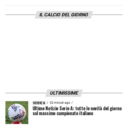
Mondo
, la tanto attesa
Exa
.
IL CALCIO DEL GIORNO
Ancelotti, una carriera da record tra
campo e panchina
Il film racconterà una delle figure più vincenti
nella storia del calcio.
Ancelotti
, nato a
Reggiolo
, ha vinto da allenatore i cinque
principali campionati europei:
Serie A
con il
Milan
,
Premier League
con il
Chelsea
,
Ligue
1
con il
Paris Saint-Germain
,
Bundesliga
ULTIMISSIME
con il
Bayern Monaco
e
Liga
con il
Real
52 minuti ago
SERIE A
Madrid
.
Ultime Notizie Serie A: tutte le novità del giorno
sul massimo campionato italiano
Ancora più pesante il suo curriculum