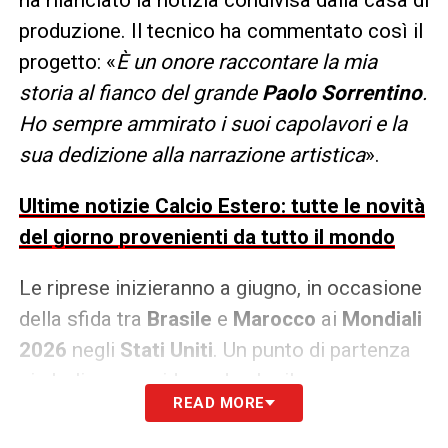
produzione. Il tecnico ha commentato così il
progetto: «
È un onore raccontare la mia
storia al fianco del grande
Paolo Sorrentino
.
Ho sempre ammirato i suoi capolavori e la
sua dedizione alla narrazione artistica
».
Ultime notizie Calcio Estero: tutte le novità
del giorno provenienti da tutto il mondo
Le riprese inizieranno a giugno, in occasione
della sfida tra
Brasile
e
Marocco
ai
Mondiali
2026
negli
Stati Uniti
. Un punto di partenza
simbolico, considerando che il percorso
READ MORE
potrebbe coincidere con il sogno della
Seleção
di conquistare la sesta
Coppa del