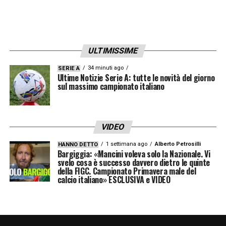
copiava. Lo faceva, si confrontava con quelli
molto più grandi perché al campetto c’era
eterogeneità, non c’era omogeneità. Oggi
ULTIMISSIME
invece inserendoli nei contesti delle scuole
34 minuti ago
SERIE A
calcio, i
bambini sono tutti, non dico
Ultime Notizie Serie A: tutte le novità del giorno
sul massimo campionato italiano
standardizzati, ma sono inseriti in un
contesto che è abbastanza uniforme.
Dovremo essere bravi noi adulti a diventare
VIDEO
meno protagonisti, lasciando i ragazzi liberi
1 settimana ago
Alberto Petrosilli
HANNO DETTO
Bargiggia: «Mancini voleva solo la Nazionale. Vi
di esprimersi»
.
svelo cosa è successo davvero dietro le quinte
della FIGC. Campionato Primavera male del
calcio italiano» ESCLUSIVA e VIDEO
SE CONDIVIDO LA SCELTA DEL PASSAGGIO
DEL CAMPIONATO PRIMAVERA DA U19 A
U20?
–
«Per me i ragazzi si devono