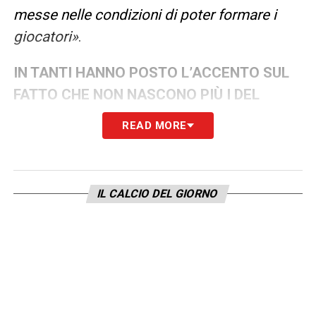
messe nelle condizioni di poter formare i
giocatori»
.
IN TANTI HANNO POSTO L’ACCENTO SUL
FATTO CHE NON NASCONO PIÙ I DEL
PIERO, TOTTI, CASSANO E DI NATALE.
READ MORE
COME MI SPIEGO QUESTA COSA?
–
«
Questo è un altro tema. Cosa succedeva
mille anni fa? I ragazzi erano liberi di andare
IL CALCIO DEL GIORNO
al campetto e in piazzetta. Ma qual era la
specificità del campetto e della piazzetta?
Che trovavi un bambino che aveva 6 anni più
di te e vedevi le skill che faceva. Vedevi che
usava il muretto per fare l’uno-due, faceva un
trick, e il bambino a 6-7 anni era ricettivo e