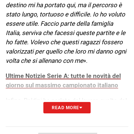
destino mi ha portato qui, ma il percorso è
stato lungo, tortuoso e difficile. Io ho voluto
essere utile. Faccio parte della famiglia
Italia, serviva che facessi queste partite e le
ho fatte. Volevo che questi ragazzi fossero
valorizzati per quello che loro mi danno ogni
volta che si allenano con me
».
Ultime Notizie Serie A: tutte le novità del
giorno sul massimo campionato italiano
Infine, Baldini ha parlato del lavoro svolto dal
READ MORE
vivaio italiano e del recente successo della
Nazionali Under17
: «La famiglia dell’Italia
lavora con dei principi. Tutte le selezioni