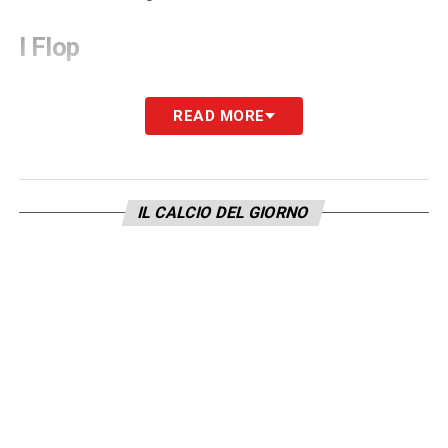
I Flop
LA PLAYLIST DELLE NOSTRE TOP NEWS
READ MORE
IL CALCIO DEL GIORNO