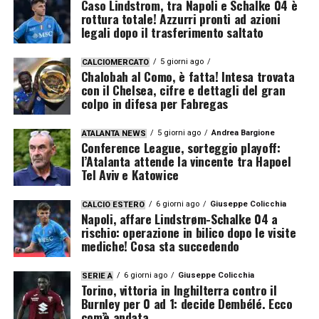
Caso Lindstrom, tra Napoli e Schalke 04 è
rottura totale! Azzurri pronti ad azioni
legali dopo il trasferimento saltato
5 giorni ago
CALCIOMERCATO
Chalobah al Como, è fatta! Intesa trovata
con il Chelsea, cifre e dettagli del gran
colpo in difesa per Fabregas
5 giorni ago
Andrea Bargione
ATALANTA NEWS
Conference League, sorteggio playoff:
l’Atalanta attende la vincente tra Hapoel
Tel Aviv e Katowice
6 giorni ago
Giuseppe Colicchia
CALCIO ESTERO
Napoli, affare Lindstrøm-Schalke 04 a
rischio: operazione in bilico dopo le visite
mediche! Cosa sta succedendo
6 giorni ago
Giuseppe Colicchia
SERIE A
Torino, vittoria in Inghilterra contro il
Burnley per 0 ad 1: decide Dembélé. Ecco
com’è andata