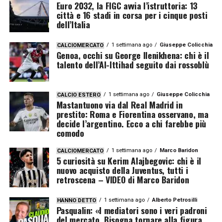
Euro 2032, la FIGC avvia l’istruttoria: 13
città e 16 stadi in corsa per i cinque posti
dell’Italia
1 settimana ago
Giuseppe Colicchia
CALCIOMERCATO
Genoa, occhi su George Ilenikhena: chi è il
talento dell’Al-Ittihad seguito dai rossoblù
1 settimana ago
Giuseppe Colicchia
CALCIO ESTERO
Mastantuono via dal Real Madrid in
prestito: Roma e Fiorentina osservano, ma
decide l’argentino. Ecco a chi farebbe più
comodo
1 settimana ago
Marco Baridon
CALCIOMERCATO
5 curiosità su Kerim Alajbegovic: chi è il
nuovo acquisto della Juventus, tutti i
retroscena – VIDEO di Marco Baridon
1 settimana ago
Alberto Petrosilli
HANNO DETTO
Pasqualin: «I mediatori sono i veri padroni
del mercato. Bisogna tornare alla figura