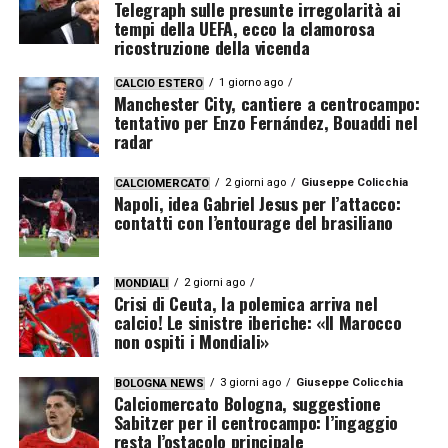
Telegraph sulle presunte irregolarità ai
tempi della UEFA, ecco la clamorosa
ricostruzione della vicenda
1 giorno ago
CALCIO ESTERO
Manchester City, cantiere a centrocampo:
tentativo per Enzo Fernández, Bouaddi nel
radar
2 giorni ago
Giuseppe Colicchia
CALCIOMERCATO
Napoli, idea Gabriel Jesus per l’attacco:
contatti con l’entourage del brasiliano
2 giorni ago
MONDIALI
Crisi di Ceuta, la polemica arriva nel
calcio! Le sinistre iberiche: «Il Marocco
non ospiti i Mondiali»
3 giorni ago
Giuseppe Colicchia
BOLOGNA NEWS
Calciomercato Bologna, suggestione
Sabitzer per il centrocampo: l’ingaggio
resta l’ostacolo principale