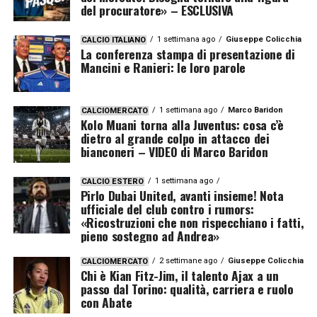
del procuratore» – ESCLUSIVA
1 settimana ago
Giuseppe Colicchia
CALCIO ITALIANO
La conferenza stampa di presentazione di
Mancini e Ranieri: le loro parole
1 settimana ago
Marco Baridon
CALCIOMERCATO
Kolo Muani torna alla Juventus: cosa c’è
dietro al grande colpo in attacco dei
bianconeri – VIDEO di Marco Baridon
1 settimana ago
CALCIO ESTERO
Pirlo Dubai United, avanti insieme! Nota
ufficiale del club contro i rumors:
«Ricostruzioni che non rispecchiano i fatti,
pieno sostegno ad Andrea»
2 settimane ago
Giuseppe Colicchia
CALCIOMERCATO
Chi è Kian Fitz-Jim, il talento Ajax a un
passo dal Torino: qualità, carriera e ruolo
con Abate