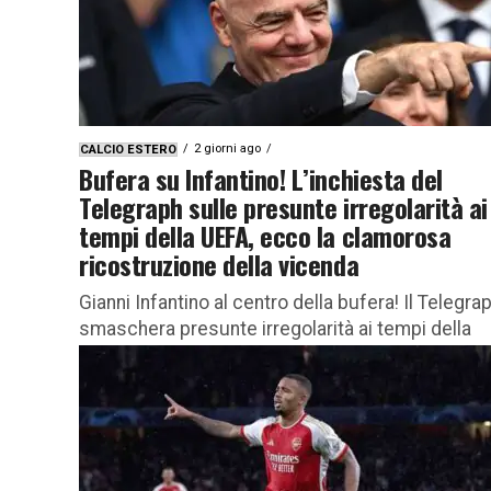
2 giorni ago
CALCIO ESTERO
Bufera su Infantino! L’inchiesta del
Telegraph sulle presunte irregolarità ai
tempi della UEFA, ecco la clamorosa
ricostruzione della vicenda
Gianni Infantino al centro della bufera! Il Telegra
smaschera presunte irregolarità ai tempi della
UEFA, tutti i dettagli Una pesante ombra si abbat
sull’attuale presidente della...