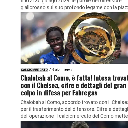
fino al 30 giungo 2029: le parole del difensore
giallorosso sul suo profondo legame con la piaz
Gianluca...
6 giorni ago
CALCIOMERCATO
Chalobah al Como, è fatta! Intesa trova
con il Chelsea, cifre e dettagli del gran
colpo in difesa per Fabregas
Chalobah al Como, accordo trovato con il Chelse
per il trasferimento del difensore. Cifre e dettagl
dell’operazione Il calciomercato del Como mette
segno un altro...