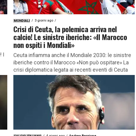
3 giorni ago
MONDIALI
Crisi di Ceuta, la polemica arriva nel
calcio! Le sinistre iberiche: «Il Marocco
non ospiti i Mondiali»
 I
Ceuta infiamma anche il Mondiale 2030: le sinistre
iberiche contro il Marocco «Non può ospitare» La
crisi diplomatica legata ai recenti eventi di Ceuta
sta travolgendo...
4 giorni ago
Andrea Bargione