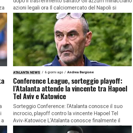
dopo il trasferimento saltato! Gli azzurri minacciano
za
azioni legali ora Il calciomercato del Napoli si
arricchisce di...
6 giorni ago
Andrea Bargione
ATALANTA NEWS
ta
Conference League, sorteggio playoff:
l’Atalanta attende la vincente tra Hapoel
Tel Aviv e Katowice
a
Sorteggio Conference: l’Atalanta conosce il suo
i
incrocio, playoff contro la vincente Hapoel Tel
 a
Aviv‑Katowice L’Atalanta conosce finalmente il
percorso che dovrà affrontare per accedere alla