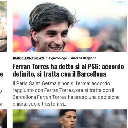
c’è da sapere La nomina di Diana Bianchedi a
capodelegazione...
1 giorno ago
Andrea Bargione
BARCELLONA NEWS
Ferran Torres ha detto sì al PSG: accordo
re
definito, si tratta con il Barcellona
Il Paris Saint‑Germain non si ferma: accordo
raggiunto con Ferran Torres, ora si tratta con il
o
Barcellona Ferran Torres ha preso una decisione
chiara: vuole trasferirsi...
un