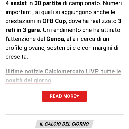
4 assist
in
30 partite
di campionato. Numeri
importanti, ai quali si aggiungono anche le
prestazioni in
OFB Cup
, dove ha realizzato
3
reti in 3 gare
. Un rendimento che ha attirato
l’attenzione del
Genoa
, alla ricerca di un
profilo giovane, sostenibile e con margini di
crescita.
Ultime notizie Calciomercato LIVE: tutte le
novità del giorno
Havel
, però, non è l’unico nome valutato per
READ MORE
l’attacco. I rossoblù continuano infatti a
seguire anche
Artem Dovbyk
, richiesto
espressamente da
De Rossi
, che lo ha già
IL CALCIO DEL GIORNO