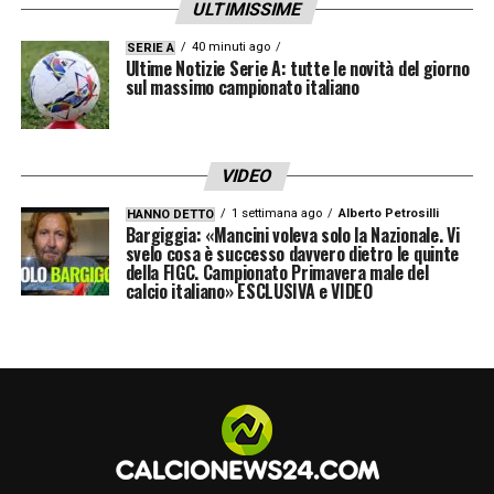
ULTIMISSIME
ha un nuovo avversario
. Al 61′ chiede scusa
perché sbaglia un’imbucata e poi va a
40 minuti ago
SERIE A
Ultime Notizie Serie A: tutte le novità del giorno
commettere fallo su Joao Felix, generoso
sul massimo campionato italiano
nei ripiegamenti difensivi. Al 65′ buono
spunto ad accentrarsi con servizio sulla
VIDEO
sinistra pr Alex Buena.
Premia poi bene la
1 settimana ago
Alberto Petrosilli
HANNO DETTO
sovrapposizione di Porro
, per l’ennesima
Bargiggia: «Mancini voleva solo la Nazionale. Vi
svelo cosa è successo davvero dietro le quinte
volta il cross non trova nessuno. Prova a
della FIGC. Campionato Primavera male del
calcio italiano» ESCLUSIVA e VIDEO
superare Semedo, cade senza che Taylor gli
conceda la punizione vista l’entità lieve del
contatto. Dopo la pausa la trattenuta
stavolta è molto evidente e guadagna un
buon piazzato dal vertice destro dell’area:
conclusione centrale, Diogo Costa alza