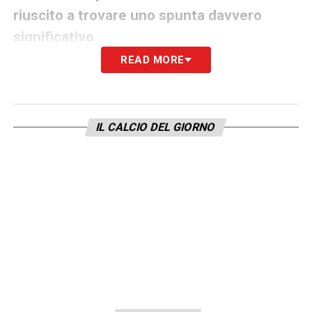
riuscito a trovare uno spunta davvero
significativo
.
READ MORE
SECONDO TEMPO
Al 50′ Yamal riceve al limite dell’area, punta
IL CALCIO DEL GIORNO
Nuno Mendes che lo stoppa fino a
guadagnare fallo:
brutto clientre finora il
difensore del Psg,
decisamente difficile da
saltare. Successivamente tenta di mandare
in profondità Dani Olmo, palla sbagliata.
Al
52′ fiammata di Lamine, Nuno Mendes
stavolta non lo tiene e accusa un
risentimento che lo costringe a uscire
.
Prende il suo posto Semedo,
Yamal adesso