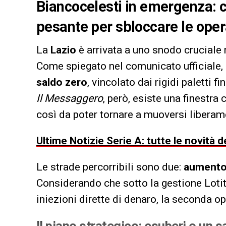
Biancocelesti in emergenza: c
pesante per sbloccare le oper
La
Lazio
è arrivata a uno snodo cruciale 
Come spiegato nel comunicato ufficiale, i
saldo zero
, vincolato dai rigidi paletti
Il Messaggero
, però, esiste una finestra
così da poter tornare a muoversi liberam
Ultime Notizie Serie A: tutte le novità
Le strade percorribili sono due:
aumento 
Considerando che sotto la gestione Lotit
iniezioni dirette di denaro, la seconda op
Il piano strategico: esuberi o un s