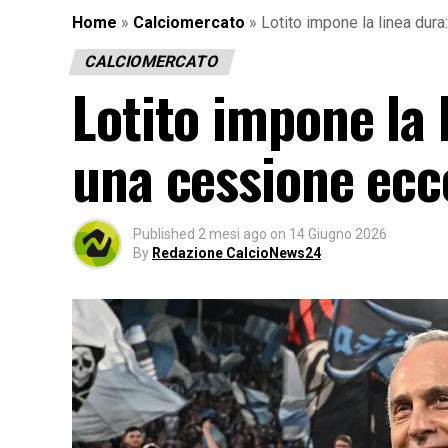
Home
»
Calciomercato
»
Lotito impone la linea dur
CALCIOMERCATO
Lotito impone la 
una cessione ecce
Published
2 mesi ago
on
14 Giugno 2026
By
Redazione CalcioNews24