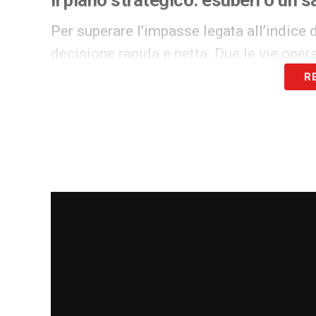
Per superare l’impasse legata all’indice d
decisione rapida e netta. Due le vie opera
R
Cedere gli esuberi
e i giocatori con mercato i
Sacrificare un big
della rosa per generare una
In quest’ultima categoria rientrano i profi
Gila
e
Christos Mandas
, entrambi molto 
economico immediato.
L’ambiente si aspetta un’accelerata nelle 
permettere al club di respirare prima del
Le cifre reali: quanto serve per ri