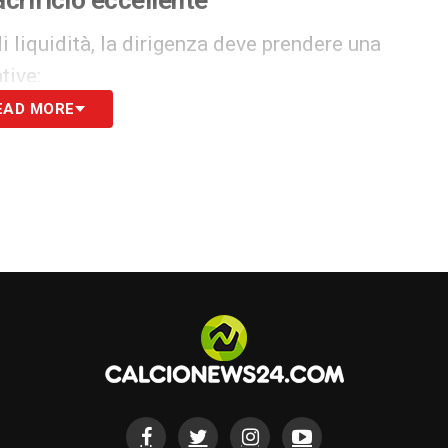
i liquidità, la dirigenza deve prendere una
tive:
EAD MORE
mmediato: Romagnoli, Provedel, Cancellieri, Lazzari, Pellegrini.
 plusvalenza significativa.
li più appetibili a livello internazionale:
Mario
richiesti e in grado di garantire un impatto
uscite già nei prossimi giorni, così da
 raduno estivo.
entrare nei parametri FIGC