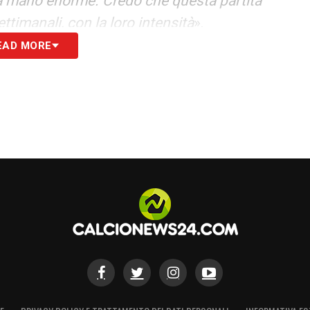
na mano enorme. Credo che questa partita
ttimanali, con la loro intensità
».
EAD MORE
’OM in vista dell’ultima, decisiva giornata. Il
inisce una “piccola finale” contro il
Rennes
:
esattamente quanto fatto in questa settimana di
sa ferocia mostrata oggi per chiudere il
S