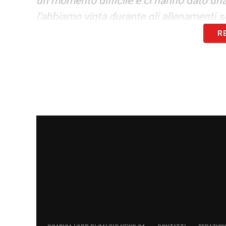
un momento difficile e ci hanno dato u
l’abbiamo vinta durante gli allenamenti se
R
Verso la “finale” contro il Rennes
Il successo mantiene vive le speranze dell
Marsiglia è atteso da quella che Rulli def
«
Sarà difficilissimo. Dobbiamo ripetere 
preparazione. Servirà lottare con la stes
campionato nel migliore dei mod
i».
LA PLAYLIST DELLE NOSTRE TOP NEW