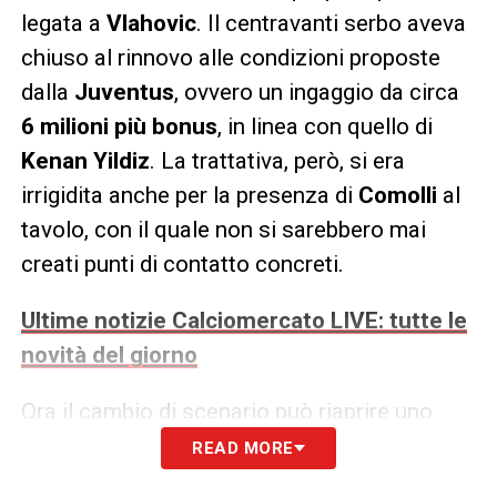
legata a
Vlahovic
. Il centravanti serbo aveva
chiuso al rinnovo alle condizioni proposte
dalla
Juventus
, ovvero un ingaggio da circa
6 milioni più bonus
, in linea con quello di
Kenan Yildiz
. La trattativa, però, si era
irrigidita anche per la presenza di
Comolli
al
tavolo, con il quale non si sarebbero mai
creati punti di contatto concreti.
Ultime notizie Calciomercato LIVE: tutte le
novità del giorno
Ora il cambio di scenario può riaprire uno
spiraglio. Non si tratta di un’operazione
READ MORE
semplice, perché
Vlahovic
resta convinto di