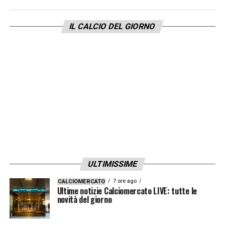
poter ottenere condizioni migliori altrove da
giocatore in scadenza. Tuttavia, la nuova
IL CALCIO DEL GIORNO
gestione potrebbe provare a ricostruire il
dialogo, anche perché
Spalletti
resta il primo
sponsor della permanenza dell’attaccante.
Calciomercato Juventus, Carnevali
guarda anche a Muharemovic
ULTIMISSIME
7 ore ago
CALCIOMERCATO
Ultime notizie Calciomercato LIVE: tutte le
novità del giorno