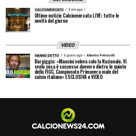
3 ore ago
CALCIOMERCATO
Ultime notizie Calciomercato LIVE: tutte le
novità del giorno
Nonostante il ritorno sia ufficiale, il futuro del
centrocampista resta aperto. La dirigenza
VIDEO
interista valuterà tutto durante il ritiro estivo:
spazio in rosa, equilibrio del centrocampo ed
6 giorni ago
Alberto Petrosilli
HANNO DETTO
Bargiggia: «Mancini voleva solo la Nazionale. Vi
eventuali offerte dall’estero.
svelo cosa è successo davvero dietro le quinte
della FIGC. Campionato Primavera male del
calcio italiano» ESCLUSIVA e VIDEO
Un ruolo chiave lo avrà
Cristian Chivu
,
l’allenatore che conosce Aleksandar meglio
di chiunque altro. Lo ha seguito nel settore
giovanile, lo ha visto crescere e non ha mai
nascosto di considerarlo quasi un “figlio
calcistico”.