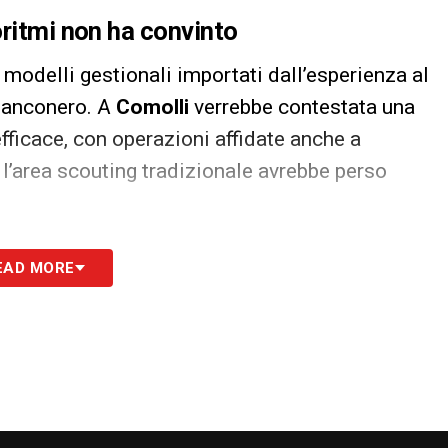
oritmi non ha convinto
 modelli gestionali importati dall’esperienza al
ianconero. A
Comolli
verrebbe contestata una
ficace, con operazioni affidate anche a
 l’area scouting tradizionale avrebbe perso
 le novità del giorno
EAD MORE
son
, insieme alle difficoltà nelle trattative per
 aumentato la pressione sul dirigente. Il caso
rticolarmente pesante:
Alisson
era stato indicato
alletti
, ma la gestione dei rapporti con il