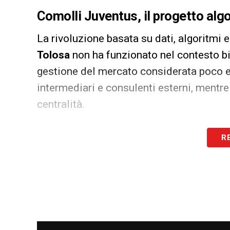
Comolli Juventus, il progetto alg
La rivoluzione basata su dati, algoritmi e
Tolosa
non ha funzionato nel contesto b
gestione del mercato considerata poco ef
intermediari e consulenti esterni, mentre
centralità.
Ultime notizie Calciomercato LIVE: tutte
R
I mancati colpi su
Bernardo Silva
e
Alis
Brahim Diaz
e
Alexander Sorloth
, hanno
del portiere brasiliano sarebbe stato pa
come obiettivo prioritario per
Luciano Sp
Liverpool
sarebbe stata sottovalutata.