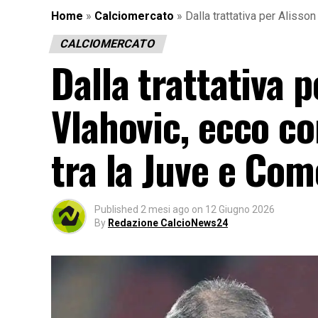
Home
»
Calciomercato
»
Dalla trattativa per Alisson
CALCIOMERCATO
Dalla trattativa p
Vlahovic, ecco com
tra la Juve e Como
Published
2 mesi ago
on
12 Giugno 2026
By
Redazione CalcioNews24