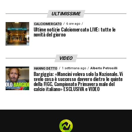
Queste le prime parole da nuovo dirigente
ULTIMISSIME
juventino: «
Sono orgoglioso e onorato di
6 ore ago
CALCIOMERCATO
Ultime notizie Calciomercato LIVE: tutte le
entrare a far parte di questo Club ricco di
novità del giorno
storia e identità
– ha sottolineato Carnevali
–
Ringrazio la Società, l’azionista di
maggioranza e John Elkann, per la fiducia
VIDEO
che mi è stata accordata. Affronto questa
1 settimana ago
Alberto Petrosilli
HANNO DETTO
Bargiggia: «Mancini voleva solo la Nazionale. Vi
nuova sfida con grande senso di
svelo cosa è successo davvero dietro le quinte
della FIGC. Campionato Primavera male del
responsabilità e con la convinzione che,
calcio italiano» ESCLUSIVA e VIDEO
attraverso l’impegno quotidiano, sia
possibile costruire un percorso di crescita
duraturo e un futuro di successi. Insieme a
tutte le componenti della Società
lavoreremo per rendere la Juventus sempre