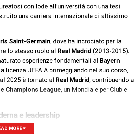
ureatosi con lode all’università con una tesi
ostruito una carriera internazionale di altissimo
ris Saint-Germain
, dove ha incrociato per la
rire lo stesso ruolo al
Real Madrid
(2013-2015).
maturato esperienze fondamentali al
Bayern
 la licenza UEFA A primeggiando nel suo corso,
al 2025 è tornato al
Real Madrid
, contribuendo a
ue Champions League
, un Mondiale per Club e
derna e leadership
 in proprio: da assistente della nazionale
EAD MORE