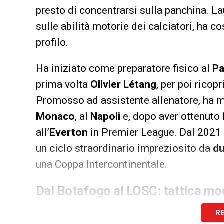
presto di concentrarsi sulla panchina. La
sulle abilità motorie dei calciatori, ha c
profilo.
Ha iniziato come preparatore fisico al
Pa
prima volta
Olivier Létang
, per poi ricop
Promosso ad assistente allenatore, ha 
Monaco
, al
Napoli
e, dopo aver ottenuto
all’
Everton
in Premier League. Dal 2021 
un ciclo straordinario impreziosito da
d
una Coppa Intercontinentale.
Dal Botafogo al LOSC: tattica mo
Nel 2025, Ancelotti ha deciso di mettersi
R