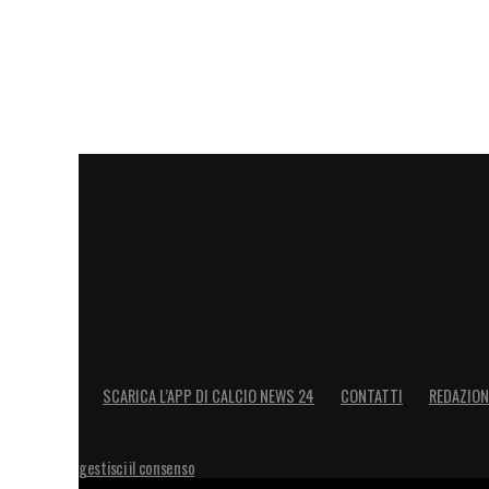
brasiliana è passato ad allenare il
Botaf
sesto posto, centrando un’importante qua
tornare a supportare la
Seleção
in vista 
Il neo allenatore del Lille si distingue 
basato sull’uso della scienza applicata a
sua profonda umanità, unita alla capacità 
talenti
, lo ha reso il profilo ideale per la
Le dichiarazioni ufficiali
Il presidente
Olivier Létang
ha accolto co
professionista, che possiede tutte le qu
SCARICA L’APP DI CALCIO NEWS 24
CONTATTI
REDAZION
conosco da molti anni e ho seguito i suo
scia del grande tecnico Carlo Ancelotti.
gestisci il consenso
alla professione di allenatore sono rig