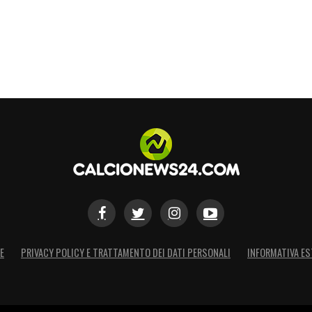
ogo
. A Rio de Janeiro ha guidato la squadra al
lificazione in
Copa Libertadores
, prima di
dei Mondiali 2026.
per un approccio tattico estremamente moderno,
llo sport e su eccellenti doti psicologiche. La
di parlare sei lingue e di sviluppare i
giovani
 società francese.
sì il nuovo tecnico: “
Davide è un grande
alità e le abilità dell’allenatore moderno. Lo
E
PRIVACY POLICY E TRATTAMENTO DEI DATI PERSONALI
INFORMATIVA ES
i progressi al massimo livello con cura, sulla
 La sua visione del calcio e il suo approccio
orosi e molto attuali allo stesso tempo. Siamo