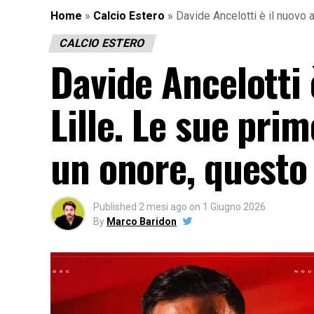
Home
»
Calcio Estero
»
Davide Ancelotti è il nuovo 
CALCIO ESTERO
Davide Ancelotti 
Lille. Le sue pri
un onore, questo
Published
2 mesi ago
on
1 Giugno 2026
By
Marco Baridon