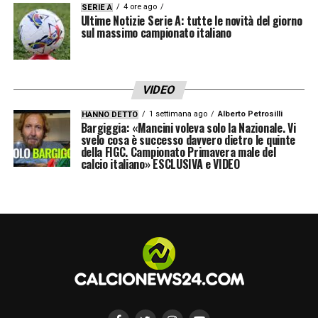
Il club presieduto da Florentino Pérez sta
4 ore ago
SERIE A
Ultime Notizie Serie A: tutte le novità del giorno
infatti già valutando attivamente
un ruolo in
sul massimo campionato italiano
dirigenza
, preparandogli un posto di
massimo rilievo dietro la scrivania per
quando vorrà davvero lasciare il calcio.
VIDEO
1 settimana ago
Alberto Petrosilli
HANNO DETTO
Un passaggio di testimone storico
Bargiggia: «Mancini voleva solo la Nazionale. Vi
svelo cosa è successo davvero dietro le quinte
per il Real Madrid
della FIGC. Campionato Primavera male del
calcio italiano» ESCLUSIVA e VIDEO
L’idea di integrare le grandi leggende del
passato nei quadri dirigenziali è una
strategia consolidata e vincente per il
Real
Madrid
. Offrire a
Modrić
un incarico
operativo all’interno dell’area sportiva o
istituzionale permetterebbe al club di
mantenere un filo conduttore fortissimo con