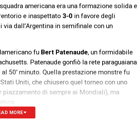
a squadra americana era una formazione solida e
erentorio e inaspettato
3-0
in favore degli
i via dall’Argentina in semifinale con un
udamericano fu
Bert Patenaude
, un formidabile
achusetts. Patenaude gonfiò la rete paraguaiana
 e al 50′ minuto. Quella prestazione monstre fu
Stati Uniti, che chiusero quel torneo con uno
ior piazzamento di sempre ai Mondiali), ma
stica.
EAD MORE
ato avvolto nel mistero per oltre settant’anni:
tto confusione sull’autore del secondo gol
.