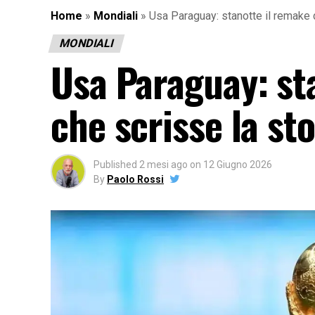
Home
»
Mondiali
»
Usa Paraguay: stanotte il remake d
MONDIALI
Usa Paraguay: sta
che scrisse la st
Published
2 mesi ago
on
12 Giugno 2026
By
Paolo Rossi