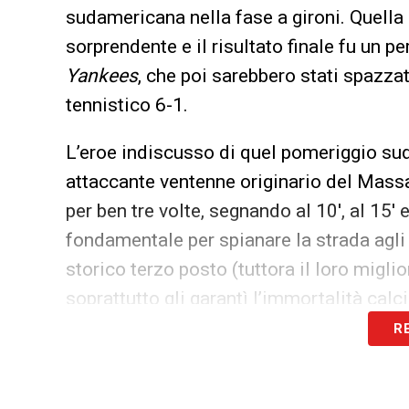
sudamericana nella fase a gironi. Quell
sorprendente e il risultato finale fu un p
Yankees
, che poi sarebbero stati spazzat
tennistico 6-1.
L’eroe indiscusso di quel pomeriggio s
attaccante ventenne originario del Mass
per ben tre volte, segnando al 10′, al 15′
fondamentale per spianare la strada agli 
storico terzo posto (tuttora il loro migl
soprattutto gli garantì l’immortalità calci
R
Curiosamente, il record di Patenaude è st
Per decenni,
i referti dell’epoca avevano fa