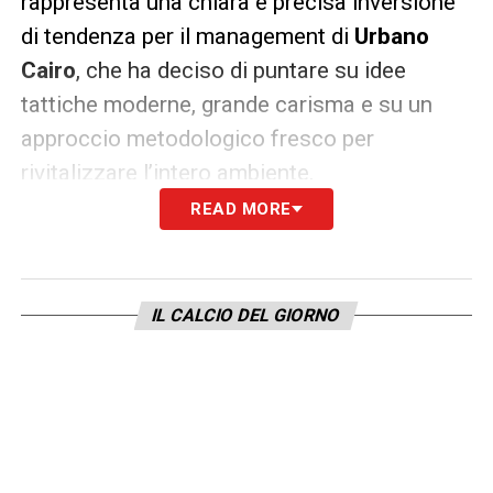
rappresenta una chiara e precisa inversione
di tendenza per il management di
Urbano
Cairo
, che ha deciso di puntare su idee
tattiche moderne, grande carisma e su un
approccio metodologico fresco per
rivitalizzare l’intero ambiente.
READ MORE
Le prospettive sul calciomercato e il
prossimo ritiro
Con l’investitura di
Abate
come
nuovo
IL CALCIO DEL GIORNO
allenatore
, la dirigenza può ora tuffarsi a
capofitto nella programmazione della
stagione e nelle complesse strategie di
calciomercato
. Il neo-tecnico lavorerà a
stretto e quotidiano contatto con la