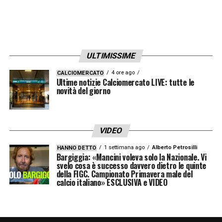
direzione sportiva per delineare il nuovo
assetto, valutare i profili in entrata e definire
il sistema di gioco più idoneo a esaltare le
ULTIMISSIME
qualità dell’organico. I tifosi granata
attendono ora di conoscere la data della
4 ore ago
CALCIOMERCATO
Ultime notizie Calciomercato LIVE: tutte le
conferenza stampa di presentazione, pronti
novità del giorno
a sostenere il nuovo progetto tecnico che
prenderà vita a partire dal prossimo ritiro
VIDEO
estivo.
1 settimana ago
Alberto Petrosilli
HANNO DETTO
Bargiggia: «Mancini voleva solo la Nazionale. Vi
svelo cosa è successo davvero dietro le quinte
LA PLAYLIST DELLE NOSTRE TOP NEWS
della FIGC. Campionato Primavera male del
calcio italiano» ESCLUSIVA e VIDEO