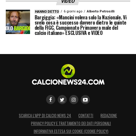
VIDEO
consegna definitivamente
Khvicha
6 giorni ago
Alberto Petrosilli
HANNO DETTO
Kvaratskhelia
alla storia immortale della
Bargiggia: «Mancini voleva solo la Nazionale. Vi
svelo cosa è successo davvero dietro le quinte
UEFA Champions League.
della FIGC. Campionato Primavera male del
calcio italiano» ESCLUSIVA e VIDEO
LA PLAYLIST DELLE NOSTRE TOP NEWS
SCARICA L’APP DI CALCIO NEWS 24
CONTATTI
REDAZIONE
PRIVACY POLICY E TRATTAMENTO DEI DATI PERSONALI
INFORMATIVA ESTESA SUI COOKIE (COOKIE POLICY)