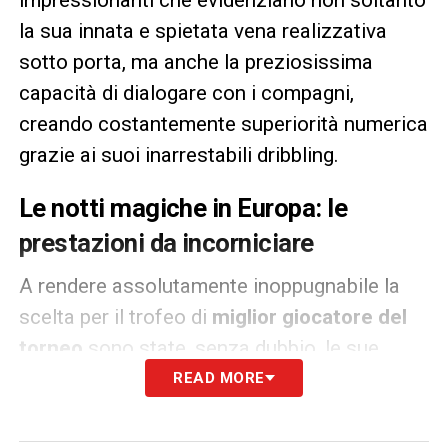
la sua innata e spietata vena realizzativa
sotto porta, ma anche la preziosissima
capacità di dialogare con i compagni,
creando costantemente superiorità numerica
grazie ai suoi inarrestabili dribbling.
Le notti magiche in Europa: le
prestazioni da incorniciare
A rendere assolutamente inoppugnabile la
scelta per il trofeo di
miglior giocatore del
torneo
sono state, senza dubbio, le sue
devastanti prestazioni nei momenti più
READ MORE
delicati e decisivi della fase a eliminazione
diretta. Quando il pallone scottava, l’ex