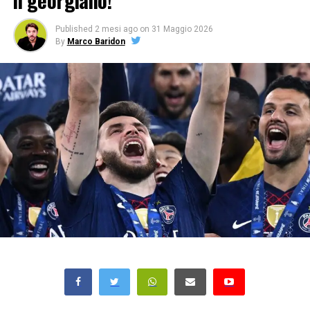
il georgiano!
Published
2 mesi ago
on
31 Maggio 2026
By
Marco Baridon