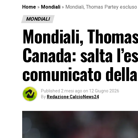
Home
»
Mondiali
»
Mondiali, Thomas Partey escluso d
MONDIALI
Mondiali, Thomas
Canada: salta l’e
comunicato della
Published
2 mesi ago
on
12 Giugno 2026
By
Redazione CalcioNews24