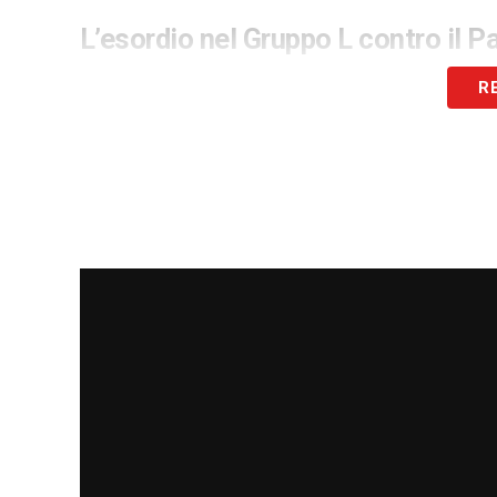
L’esordio nel Gruppo L contro il 
La defezione forzata di
Thomas Partey
R
Ghana
, inserito nel complicato
Gruppo L
la presenza di avversari di assoluto liv
oltre al
Panama
. Sarà proprio contro la
farà il suo esordio ufficiale nella competi
giovedì 18 giugno, all’01:00 italiana
.
La dichiarazione della FIFA sul c
La risonanza mediatica della vicenda ha
da parte del massimo organo calcistico.
confermata l’assenza del calciatore, spec
sulle leggi nazionali: