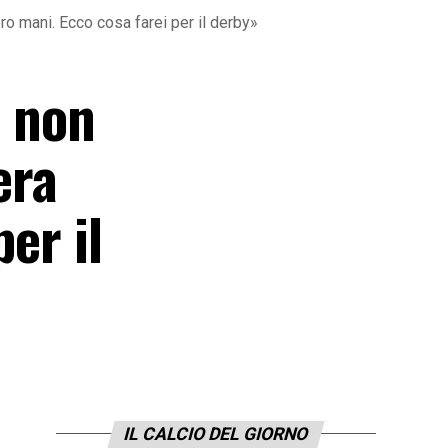
loro mani. Ecco cosa farei per il derby»
e non
era
er il
IL CALCIO DEL GIORNO