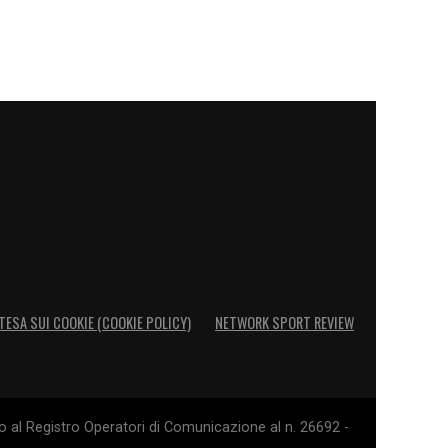
TESA SUI COOKIE (COOKIE POLICY)
NETWORK SPORT REVIEW
o al Registro Operatori di Comunicazione al n. 26692 -