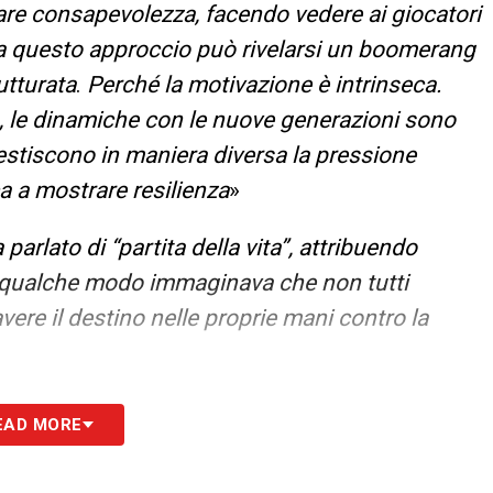
eare consapevolezza, facendo vedere ai giocatori
Ma questo approccio può rivelarsi un boomerang
utturata
.
Perché la motivazione è intrinseca.
ta, le dinamiche con le nuove generazioni sono
gestiscono in maniera diversa la pressione
a a mostrare resilienza
»
parlato di “partita della vita”, attribuendo
n qualche modo immaginava che non tutti
vere il destino nelle proprie mani contro la
ramente si può differenziare l’approccio
EAD MORE
el draft Nba per esempio, fanno fare il test delle
singolo. Ed è un modello applicabile al calcio: