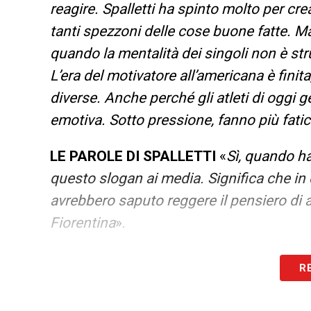
reagire. Spalletti ha spinto molto per cr
tanti spezzoni delle cose buone fatte. 
quando la mentalità dei singoli non è str
L’era del motivatore all’americana è fini
diverse. Anche perché gli atleti di oggi 
emotiva. Sotto pressione, fanno più fatic
LE PAROLE DI SPALLETTI
«
Sì, quando ha 
questo slogan ai media. Significa che i
avrebbero saputo reggere il pensiero di a
Fiorentina
».
COME ALLENARE LA MENTALITA’
«
Sicu
R
giocatore per giocatore. Molte squadre, n
spinte motivazionali intrinseche ad ogni 