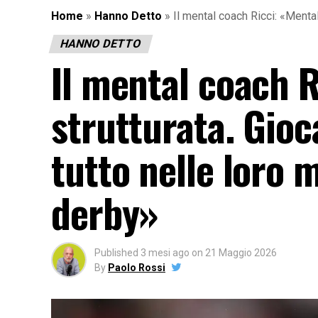
Home
»
Hanno Detto
»
Il mental coach Ricci: «Mental
HANNO DETTO
Il mental coach R
strutturata. Gioc
tutto nelle loro m
derby»
Published
3 mesi ago
on
21 Maggio 2026
By
Paolo Rossi