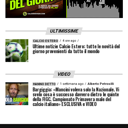
città natale. La decisione finale del giocatore
dipenderà molto dalla tenuta fisica delle sue
ginocchia, oltre a ciò che gli suggeriranno la
testa e il cuore. Pavoletti valuterà
ULTIMISSIME
attentamente ogni singolo aspetto di questa
4 ore ago
CALCIO ESTERO
Ultime notizie Calcio Estero: tutte le novità del
delicata transizione e firmerà un contratto da
giorno provenienti da tutto il mondo
calciatore solo se supportato da motivazioni
fortissime per chiudere in bellezza la propria
avventura calcistica.
VIDEO
1 settimana ago
Alberto Petrosilli
HANNO DETTO
Bargiggia: «Mancini voleva solo la Nazionale. Vi
svelo cosa è successo davvero dietro le quinte
della FIGC. Campionato Primavera male del
calcio italiano» ESCLUSIVA e VIDEO