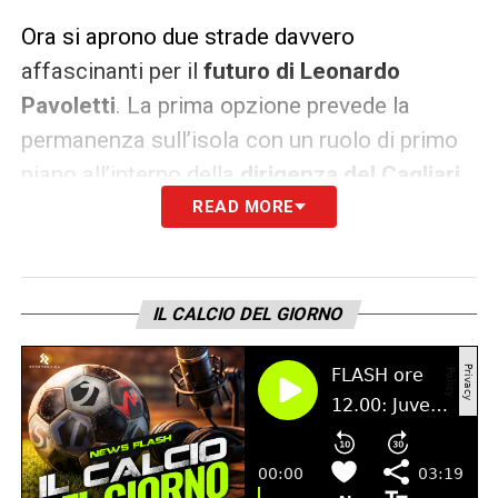
Ora si aprono due strade davvero
affascinanti per il
futuro di Leonardo
Pavoletti
. La prima opzione prevede la
permanenza sull’isola con un ruolo di primo
piano all’interno della
dirigenza del Cagliari
,
una soluzione manageriale molto gradita
READ MORE
all’intera tifoseria. Questa scelta
permetterebbe alla società di non disperdere
l’immenso patrimonio umano e di leadership
IL CALCIO DEL GIORNO
costruito nel tempo.
La seconda via porta invece a un romantico
ritorno al
Livorno
per disputare un’ultima
stagione agonistica con la squadra della sua