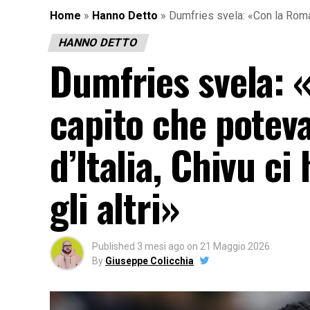
Home
»
Hanno Detto
»
Dumfries svela: «Con la Roma 
HANNO DETTO
Dumfries svela:
capito che potev
d’Italia, Chivu c
gli altri»
Published
3 mesi ago
on
21 Maggio 2026
By
Giuseppe Colicchia