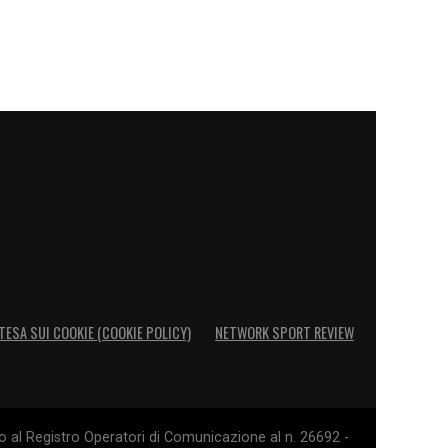
TESA SUI COOKIE (COOKIE POLICY)
NETWORK SPORT REVIEW
o al Registro Operatori di Comunicazione al n. 26692 -