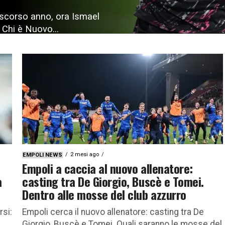
o scorso anno, ora Ismael
 Chi è Nuovo...
2 mesi ago
EMPOLI NEWS
Empoli a caccia al nuovo allenatore:
a
casting tra De Giorgio, Buscè e Tomei.
Dentro alle mosse del club azzurro
rsi:
Empoli cerca il nuovo allenatore: casting tra De
Giorgio, Buscè e Tomei. Quali saranno le mosse del