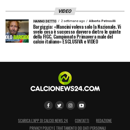
VIDEO
2 settimane ago
Alberto Petrosilli
HANNO DETTO
Bargiggia: «Mancini voleva solo la Nazionale. Vi
svelo cosa è successo davvero dietro le quinte
della FIGC. Campionato Primavera male del
calcio italiano» ESCLUSIVA e VIDEO
SCARICA L’APP DI CALCIO NEWS 24
CONTATTI
REDAZIONE
PRIVACY POLICY E TRATTAMENTO DEI DATI PERSONALI