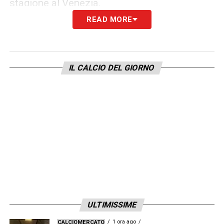
stagione al Venezia.
READ MORE
In ogni caso, l’Empoli resta al centro delle
attenzioni, con Fazzini come principale
ambasciatore del proprio settore giovanile. Il
IL CALCIO DEL GIORNO
club azzurro dovrà decidere se monetizzare
subito o puntare su di lui per ripartire con
ambizione e identità dalla Serie B.
LA PLAYLIST DELLE NOSTRE TOP NEWS
ULTIMISSIME
1 ora ago
CALCIOMERCATO