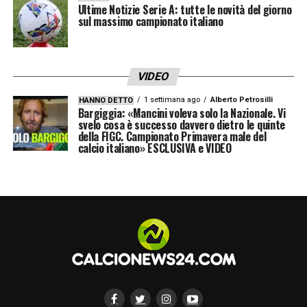
Ultime Notizie Serie A: tutte le novità del giorno
gli azzurri su assist di De Bruyne.
sul massimo campionato italiano
Formazioni ufficiali
VIDEO
NAPOLI (3-4-2-1)
: Meret; Di Lorenzo,
Rrahmani, Olivera; Politano, Lobotka,
1 settimana ago
Alberto Petrosilli
HANNO DETTO
Bargiggia: «Mancini voleva solo la Nazionale. Vi
McTominay, Gutierrez; Elmas, Alisson
svelo cosa è successo davvero dietro le quinte
della FIGC. Campionato Primavera male del
Santos; Hojlund.
Allenatore:
Antonio Conte.
calcio italiano» ESCLUSIVA e VIDEO
A disposizione:
Contini, Milinkovic-Savic,
Juan Jesus, Gilmour, De Bruyne, Giovane,
Vergara, Mazzocchi, Beukema, Anguissa.
UDINESE (3-4-2-1)
: Okoye; Kristensen,
Kabasele, Solet; Ehizibue, Piotrowski,
Karlstrom, Zemura; Miller, Atta;
Davis.
Allenatore:
Kosta Runjaic.