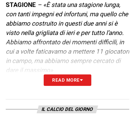
STAGIONE
– «È stata una stagione lunga,
con tanti impegni ed infortuni, ma quello che
abbiamo costruito in questi due anni si è
visto nella grigliata di ieri e per tutto l’anno.
Abbiamo affrontato dei momenti difficili, in
cui a volte faticavamo a mettere 11 giocatori
in campo, ma abbiamo sempre cercato di
dare il massimo»
READ MORE
SCUDETTI
– «Bella sfida, ne parlo spesso a
casa con mia moglie e con i miei amici. A
livello personale ti dico che il quarto forse è
IL CALCIO DEL GIORNO
stato un po’ più bello, perché è stato più
sofferto: è stata un’ansia continua fino
all’ultima giornata. Il terzo scudetto