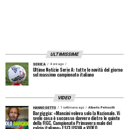
l’abbiamo raggiunto con qualche giornata
d’anticipo, ma comunque è stato speciale»
RUOLO
– «Sono a disposizione del mister , il
calcio si è evoluto tanto, quindi, qualsiasi
ruolo oggi implica tanta corsa e tanta
ULTIMISSIME
intelligenza tattica. Poi, chiaramente, per
anni ho fatto l’esterno d’attacco quindi
4 ore ago
SERIE A
Ultime Notizie Serie A: tutte le novità del giorno
preferisco quello»
sul massimo campionato italiano
PERCORSO
– «È stata una bella stagione, io
mi sento cresciuto sotto tanti punti di vista.
VIDEO
Sto cercando di mettere ancora cose nel
1 settimana ago
Alberto Petrosilli
HANNO DETTO
Bargiggia: «Mancini voleva solo la Nazionale. Vi
mio repertorio, perché spero di fare altri anni
svelo cosa è successo davvero dietro le quinte
della FIGC. Campionato Primavera male del
ad alto livello. Copenaghen? Più di una
calcio italiano» ESCLUSIVA e VIDEO