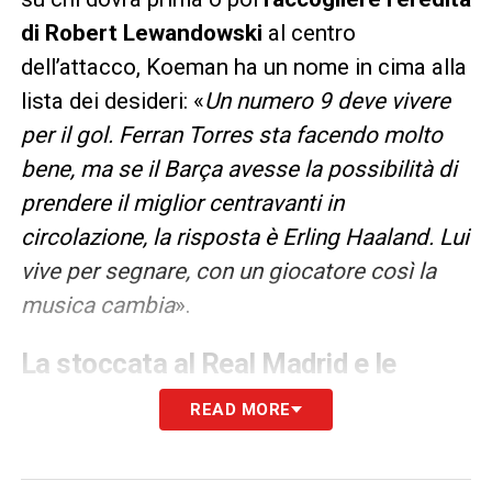
di Robert Lewandowski
al centro
dell’attacco, Koeman ha un nome in cima alla
lista dei desideri: «
Un numero 9 deve vivere
per il gol. Ferran Torres sta facendo molto
bene, ma se il Barça avesse la possibilità di
prendere il miglior centravanti in
circolazione, la risposta è Erling Haaland. Lui
vive per segnare, con un giocatore così la
musica cambia
».
La stoccata al Real Madrid e le
scuse arbitrali
READ MORE
Di tutt’altro umore l’ambiente in casa Real
Madrid, reduce da un’annata da “zero tituli” e