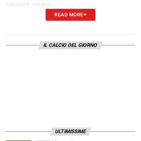
rapporti umani
»
READ MORE
FUTURO
– «
L’incontro poteva essere prima,
ma va bene anche così. Non c’è fretta. Dopo
l’ultima partita ci sarà molto tempo per
IL CALCIO DEL GIORNO
cercare di organizzare il prossimo anno:
l’importante è avere le idee chiare ed essere
lucidi su cosa si voglia. Qui si lavora
benissimo. Abbiamo vinto una Coppa Italia
storica, quest’anno a tratti mi sono divertito
a tratti meno. Dovremmo rendere conto a un
ambiente che ormai pretende questi tipi di
campionato. L’atmosfera che si respira a
Bologna va tutelata e bisogna fare le cose
ULTIMISSIME
per bene
»
.