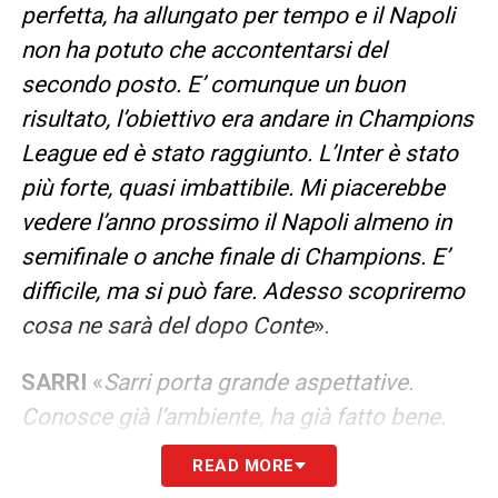
perfetta, ha allungato per tempo e il Napoli
non ha potuto che accontentarsi del
secondo posto. E’ comunque un buon
risultato, l’obiettivo era andare in Champions
League ed è stato raggiunto. L’Inter è stato
più forte, quasi imbattibile. Mi piacerebbe
vedere l’anno prossimo il Napoli almeno in
semifinale o anche finale di Champions. E’
difficile, ma si può fare. Adesso scopriremo
cosa ne sarà del dopo Conte
».
SARRI
«
Sarri porta grande aspettative.
Conosce già l’ambiente, ha già fatto bene.
Gli piace giocare un buon calcio, ha una
READ MORE
mentalità brasiliana. Anche se pure da noi