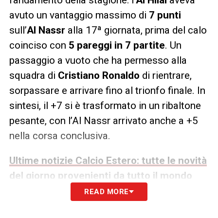
avuto un vantaggio massimo di
7 punti
sull’
Al Nassr
alla 17ª giornata, prima del calo
coinciso con
5 pareggi in 7 partite
. Un
passaggio a vuoto che ha permesso alla
squadra di
Cristiano Ronaldo
di rientrare,
sorpassare e arrivare fino al trionfo finale. In
sintesi, il +7 si è trasformato in un ribaltone
pesante, con l’Al Nassr arrivato anche a +5
nella corsa conclusiva.
Ultime notizie Calcio Estero: tutte le novità
del giorno provenienti da tutto il mondo
READ MORE
Inzaghi, il precedente con l’Inter e lo