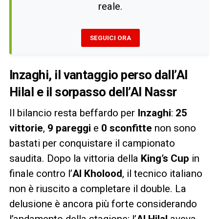
reale.
SEGUICI ORA
Inzaghi, il vantaggio perso dall’Al
Hilal e il sorpasso dell’Al Nassr
Il bilancio resta beffardo per
Inzaghi
:
25
vittorie
,
9 pareggi
e
0 sconfitte
non sono
bastati per conquistare il campionato
saudita. Dopo la vittoria della
King’s Cup
in
finale contro l’
Al Kholood
, il tecnico italiano
non è riuscito a completare il double. La
delusione è ancora più forte considerando
l’andamento della stagione: l’
Al Hilal
aveva