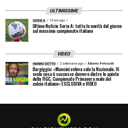
spettacolare, mi piace tanto, c’è tutto.
ULTIMISSIME
Cucina spettacolare, la pasta è il mio piatto
preferito, poi è vicino alla montagna, al mare
13 ore ago
SERIE A
Ultime Notizie Serie A: tutte le novità del giorno
e al lago
».
sul massimo campionato italiano
SULL’IPOTESI DI UN FUTURO NELLO STAFF
DI ALLEGRI
— «
Ho un bel rapporto con lui
VIDEO
ma non abbiamo parlato di questa cosa. Mi
2 settimane ago
Alberto Petrosilli
HANNO DETTO
Bargiggia: «Mancini voleva solo la Nazionale. Vi
piace ancora giocare a calcio, quando mi
svelo cosa è successo davvero dietro le quinte
della FIGC. Campionato Primavera male del
ritirerò ci penserò. Quando mi ritirerò? Non
calcio italiano» ESCLUSIVA e VIDEO
lo so, vediamo dopo domenica…
».
SU MASSIMILIANO ALLEGRI
— «
Un grande
allenatore, ha ottenuto grandi risultati con
Milan e Juve, è tornato in rossonero e sta