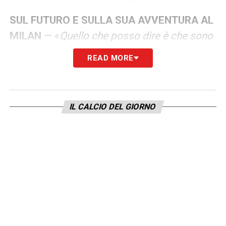
SUL FUTURO E SULLA SUA AVVENTURA AL
MILAN
— «
Quello che posso dire è che sono
molto contento a Milano ma la cosa più
READ MORE
importante ora è la partita contro il Cagliari
di domenica e la qualificazione Champions.
Per il resto vedremo, ho buoni rapporti con
IL CALCIO DEL GIORNO
la società, con la dirigenza, con l’allenatore.
Quando ho scelto il Milan era per dare una
mano e tentare di vincere, quest’anno non è
successo ma è chiaro che mi piacerebbe
vincere un trofeo col Milan. Ribadisco: ora
però penso solo alla partita di domenica
».
SUL SUO RAPPORTO CON MILANO
— «
Città